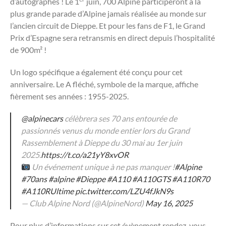
d’autographes ! Le 1
juin, 700 Alpine participeront à la
plus grande parade d’Alpine jamais réalisée au monde sur
l’ancien circuit de Dieppe. Et pour les fans de F1, le Grand
Prix d’Espagne sera retransmis en direct depuis l’hospitalité
de 900m² !
Un logo spécifique a également été conçu pour cet
anniversaire. Le A fléché, symbole de la marque, affiche
fièrement ses années : 1955-2025.
@alpinecars
célèbrera ses 70 ans entourée de
passionnés venus du monde entier lors du Grand
Rassemblement à Dieppe du 30 mai au 1er juin
2025.
https://t.co/a21yY8xvOR
Un événement unique à ne pas manquer !
#Alpine
#70ans
#alpine
#Dieppe
#A110
#A110GTS
#A110R70
#A110RUltime
pic.twitter.com/LZU4fJkN9s
— Club Alpine Nord (@AlpineNord)
May 16, 2025
Pour plus d’informations sur cet évènement rendez-vous