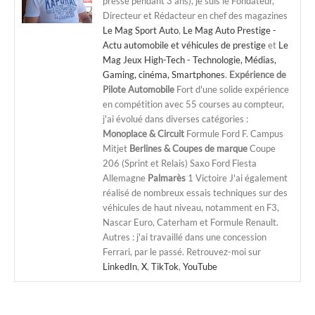
presse pendant 3 ans), je suis le Fondateur,
Directeur et Rédacteur en chef des magazines
Le Mag Sport Auto
,
Le Mag Auto Prestige -
Actu automobile et véhicules de prestige
et
Le
Mag Jeux High-Tech - Technologie, Médias,
Gaming, cinéma, Smartphones
.
Expérience de
Pilote Automobile
Fort d'une solide expérience
en compétition avec 55 courses au compteur,
j'ai évolué dans diverses catégories :
Monoplace & Circuit
Formule Ford F. Campus
Mitjet
Berlines & Coupes de marque
Coupe
206 (Sprint et Relais) Saxo Ford Fiesta
Allemagne
Palmarès
1 Victoire J'ai également
réalisé de nombreux essais techniques sur des
véhicules de haut niveau, notamment en F3,
Nascar Euro, Caterham et Formule Renault.
Autres : j'ai travaillé dans une concession
Ferrari, par le passé. Retrouvez-moi sur
LinkedIn
,
X
,
TikTok
,
YouTube