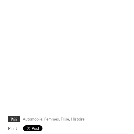
TAGS
Automobile
,
Femmes
,
Frise
,
Histoire
Pin It