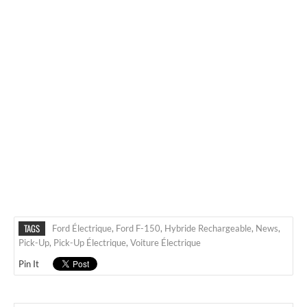
TAGS
Ford Électrique
,
Ford F-150
,
Hybride Rechargeable
,
News
,
Pick-Up
,
Pick-Up Électrique
,
Voiture Électrique
Pin It