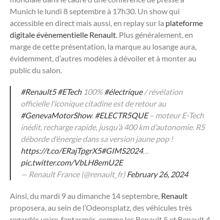
Munich le lundi 8 septembre à 17h30. Un show qui
accessible en direct mais aussi, en replay sur la
plateforme
digitale évènementielle Renault
. Plus généralement, en
marge de cette présentation, la marque au losange aura,
évidemment, d’autres modèles à dévoiler et à monter au
public du salon.
#Renault5
#ETech
100%
#électrique
/ révélation
officielle l’iconique citadine est de retour au
#GenevaMotorShow
.
#ELECTR5QUE
– moteur E-Tech
inédit, recharge rapide, jusqu’à 400 km d’autonomie. R5
déborde d’énergie dans sa version jaune pop !
https://t.co/ERajTpgrX5
#GIMS2024
…
pic.twitter.com/VbLH8emU2E
— Renault France (@renault_fr)
February 26, 2024
Ainsi, du mardi 9 au dimanche 14 septembre,
Renault
proposera, au sein de l’Odeonsplatz, des véhicules très
regardés voire, fantasmés, comme les Renault 5 et Renault 4