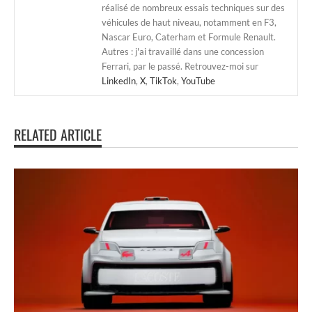
réalisé de nombreux essais techniques sur des
véhicules de haut niveau, notamment en F3,
Nascar Euro, Caterham et Formule Renault.
Autres : j'ai travaillé dans une concession
Ferrari, par le passé. Retrouvez-moi sur
LinkedIn
,
X
,
TikTok
,
YouTube
RELATED ARTICLE