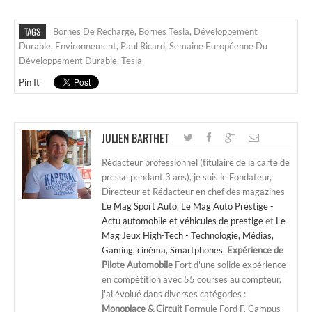
TAGS
Bornes De Recharge
,
Bornes Tesla
,
Développement
Durable
,
Environnement
,
Paul Ricard
,
Semaine Européenne Du
Développement Durable
,
Tesla
Pin It
JULIEN BARTHET
Rédacteur professionnel (titulaire de la carte de
presse pendant 3 ans), je suis le Fondateur,
Directeur et Rédacteur en chef des magazines
Le Mag Sport Auto
,
Le Mag Auto Prestige -
Actu automobile et véhicules de prestige
et
Le
Mag Jeux High-Tech - Technologie, Médias,
Gaming, cinéma, Smartphones
.
Expérience de
Pilote Automobile
Fort d'une solide expérience
en compétition avec 55 courses au compteur,
j'ai évolué dans diverses catégories :
Monoplace & Circuit
Formule Ford F. Campus