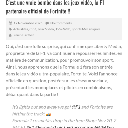
C’est une vraie bombe dans les jeux vidéo, la F1
partenaire officiel de Fortnite !!
17 Novembre 2025
No Comments
Actualités
,
Ciné, Jeux Vidéo, TV & Web
,
Sports Mécaniques
Julien Barthet
Oui, c’est une folle surprise, qui confirme que Liberty Media,
propriétaire de la F1, va continuer à repousser les limites, en
matière de communication, pour promouvoir son sport.
Ainsi, nous apprenons que la Formule 1 fera son entrée
dans le jeu vidéo ultra-populaire, Fortnite. Voici l’annonce
officielle en question, postée sur les réseaux sociaux,
présentant les monoplaces et pilotes en combinaisons,
débarquant dans la partie !
It’s lights out and away we go!
@F1
and Fortnite are
hitting the track!
Formula 1 cosmetics drop in the Item Shop: Nov 20, 7
PM ET
#F1
#Formula1
pic.twitter.com/rnnNNS6Xyh