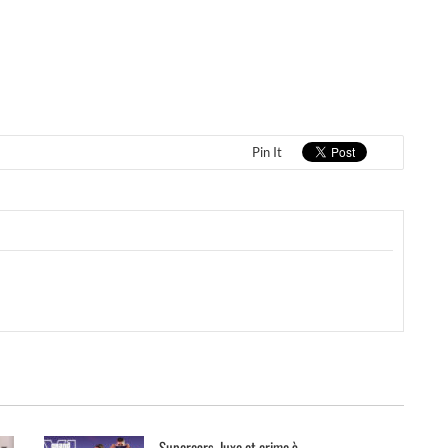
Pin It
Supercars, luxe et crime à...