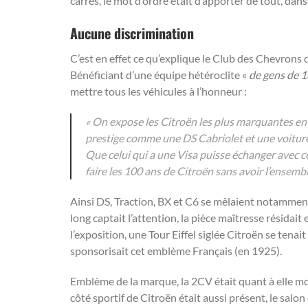
carrés, le mot d’ordre était d’apporter de tout, dan
Aucune discrimination
C’est en effet ce qu’explique le Club des Chevrons d
Bénéficiant d’une équipe hétéroclite «
de gens de 1
mettre tous les véhicules à l’honneur
:
« On expose les Citroën les plus marquantes en 
prestige comme une DS Cabriolet et une voiture c
Que celui qui a une Visa puisse échanger avec ce
faire les 100 ans de Citroën sans avoir l’ensemb
Ainsi DS, Traction, BX et C6 se mêlaient notamment
long captait l’attention, la pièce maîtresse résida
l’exposition, une Tour Eiffel siglée Citroën se ten
sponsorisait cet emblème Français (en 1925).
Emblème de la marque, la 2CV était quant à elle mo
côté sportif de Citroën était aussi présent, le sal