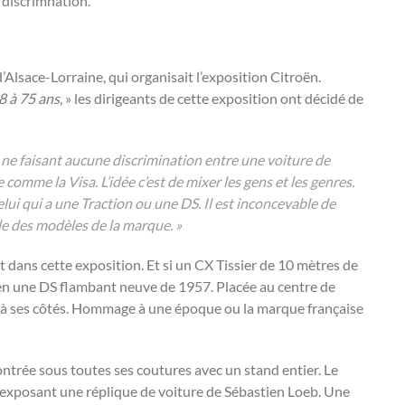
s discrimnation.
’Alsace-Lorraine, qui organisait l’exposition Citroën.
8 à 75 ans
, » les dirigeants de cette exposition ont décidé de
ne faisant aucune discrimination entre une voiture de
omme la Visa. L’idée c’est de mixer les gens et les genres.
lui qui a une Traction ou une DS. Il est inconcevable de
le des modèles de la marque. »
 dans cette exposition. Et si un CX Tissier de 10 mètres de
it en une DS flambant neuve de 1957. Placée au centre de
ait à ses côtés. Hommage à une époque ou la marque française
ntrée sous toutes ses coutures avec un stand entier.
Le
on exposant une réplique de voiture de Sébastien Loeb. Une