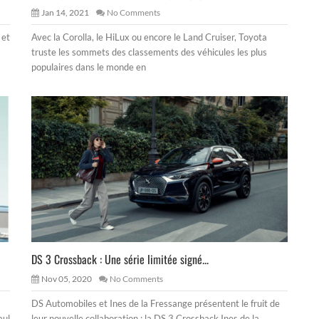
Jan 14, 2021
No Comments
 et
Avec la Corolla, le HiLux ou encore le Land Cruiser, Toyota
truste les sommets des classements des véhicules les plus
populaires dans le monde en
DS 3 Crossback : Une série limitée signé...
Nov 05, 2020
No Comments
DS Automobiles et Ines de la Fressange présentent le fruit de
aul
leur nouvelle collaboration : la DS 3 Crossback Ines de la