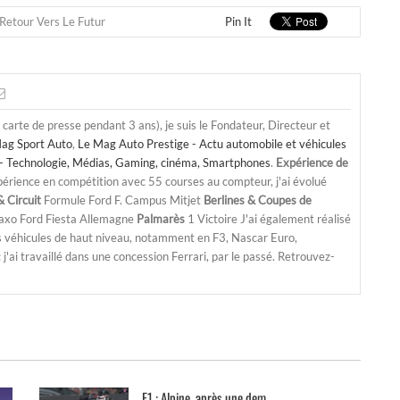
Retour Vers Le Futur
Pin It
a carte de presse pendant 3 ans), je suis le Fondateur, Directeur et
ag Sport Auto
,
Le Mag Auto Prestige - Actu automobile et véhicules
- Technologie, Médias, Gaming, cinéma, Smartphones
.
Expérience de
périence en compétition avec 55 courses au compteur, j'ai évolué
 Circuit
Formule Ford F. Campus Mitjet
Berlines & Coupes de
Saxo Ford Fiesta Allemagne
Palmarès
1 Victoire J'ai également réalisé
s véhicules de haut niveau, notamment en F3, Nascar Euro,
'ai travaillé dans une concession Ferrari, par le passé. Retrouvez-
F1 : Alpine, après une dem...