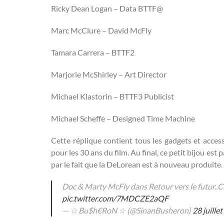
Ricky Dean Logan – Data BTTF@
Marc McClure – David McFly
Tamara Carrera – BTTF2
Marjorie McShirley – Art Director
Michael Klastorin – BTTF3 Publicist
Michael Scheffe – Designed Time Machine
Cette réplique contient tous les gadgets et acces
pour les 30 ans du film. Au final, ce petit bijou est
par le fait que la DeLorean est à nouveau produite.
Doc & Marty McFly dans Retour vers le futur..
pic.twitter.com/7MDCZE2aQF
— ☆ Bu$h€RoN ☆ (@SinanBusheron)
28 juille