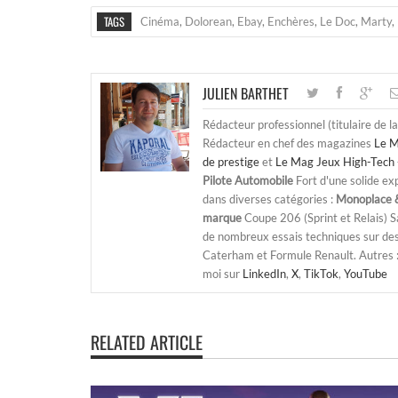
TAGS
Cinéma
,
Dolorean
,
Ebay
,
Enchères
,
Le Doc
,
Marty
,
JULIEN BARTHET
Rédacteur professionnel (titulaire de l
Rédacteur en chef des magazines
Le M
de prestige
et
Le Mag Jeux High-Tech 
Pilote Automobile
Fort d'une solide ex
dans diverses catégories :
Monoplace &
marque
Coupe 206 (Sprint et Relais) 
de nombreux essais techniques sur de
Caterham et Formule Renault. Autres : j
moi sur
LinkedIn
,
X
,
TikTok
,
YouTube
RELATED ARTICLE