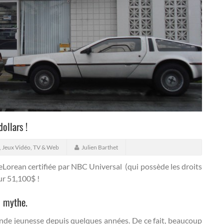
ollars !
, Jeux Vidéo, TV & Web
Julien Barthet
DeLorean certifiée par NBC Universal (qui possède les droits
ur 51,100$ !
n mythe.
conde jeunesse depuis quelques années. De ce fait, beaucoup