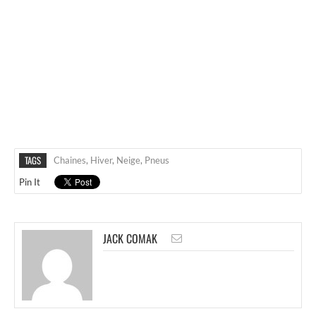
TAGS
Chaines
,
Hiver
,
Neige
,
Pneus
Pin It
JACK COMAK