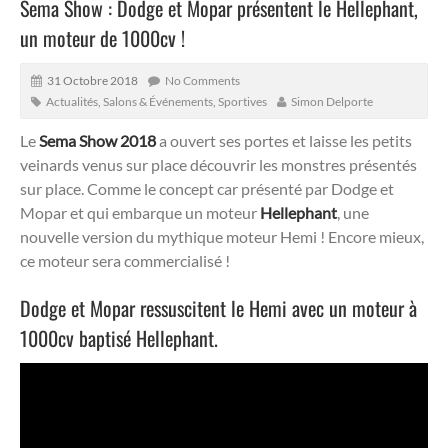
Sema Show : Dodge et Mopar présentent le Hellephant,
un moteur de 1000cv !
31 Octobre 2018
No Comments
Actualités
,
Salons & Événements
,
Sportives
Simon Delporte
Le
Sema Show 2018
a ouvert ses portes et laisse les petits
veinards venus sur place découvrir les monstres présentés
sur place. Comme le concept car présenté par Dodge et
Mopar et qui embarque un moteur
Hellephant
, une
nouvelle version du mythique moteur Hemi ! Encore mieux,
ce moteur sera commercialisé !
Dodge et Mopar ressuscitent le Hemi avec un moteur à
1000cv baptisé Hellephant.