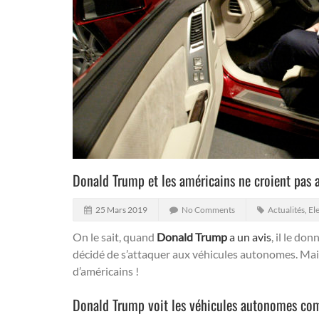
Donald Trump et les américains ne croient pas 
25 Mars 2019
No Comments
Actualités
,
El
On le sait, quand
Donald Trump
a un avis
, il le do
décidé de s’attaquer aux véhicules autonomes. Mais
d’américains !
Donald Trump voit les véhicules autonomes com