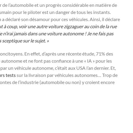
ir de l’automobile et un progrès considérable en matière de
umain pour le piloter est un danger de tous les instants.
n a déclaré son désamour pour ces véhicules. Ainsi, il déclare
ut à coup, voir une autre voiture zigzaguer au coin de la rue
 je n’irai jamais dans une voiture autonome ! Je ne fais pas
sceptique sur le sujet. »
 concitoyens. En effet, d’après une récente étude, 71% des
autonome et ne font pas confiance à une « IA » pour les
ar un véhicule autonome, c’était aux USA l’an dernier. Et,
urs tests
sur la livraison par véhicules autonomes… Trop de
ntes de l’industrie (automobile ou non) y croient encore