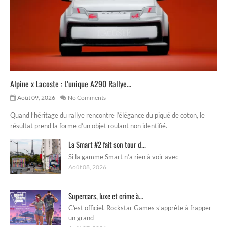
Alpine x Lacoste : L’unique A290 Rallye...
Août 09, 2026
No Comments
Quand l’héritage du rallye rencontre l’élégance du piqué de coton, le
résultat prend la forme d’un objet roulant non identifié.
La Smart #2 fait son tour d...
Si la gamme Smart n’a rien à voir avec
Août 08, 2026
Supercars, luxe et crime à...
C’est officiel, Rockstar Games s’apprête à frapper
un grand