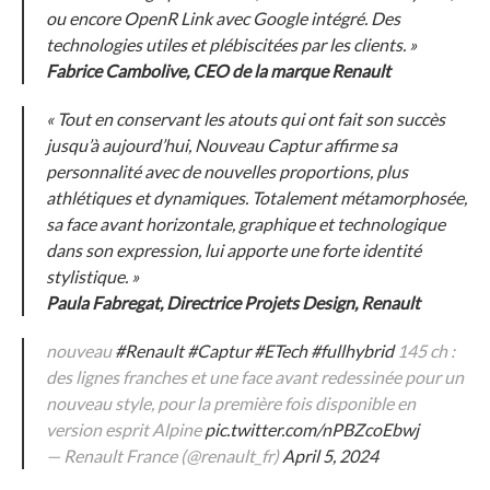
ou encore OpenR Link avec Google intégré.
Des
technologies utiles et plébiscitées par les clients. »
Fabrice Cambolive, CEO de la marque Renault
« Tout en conservant les atouts qui ont fait son succès
jusqu’à aujourd’hui, Nouveau Captur affirme sa
personnalité avec de nouvelles proportions, plus
athlétiques et dynamiques.
Totalement métamorphosée,
sa face avant horizontale, graphique et technologique
dans son expression, lui apporte une forte identité
stylistique. »
Paula Fabregat, Directrice Projets Design, Renault
nouveau
#Renault
#Captur
#ETech
#fullhybrid
145 ch :
des lignes franches et une face avant redessinée pour un
nouveau style, pour la première fois disponible en
version esprit Alpine
pic.twitter.com/nPBZcoEbwj
— Renault France (@renault_fr)
April 5, 2024