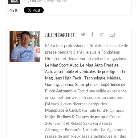
TAGS
F1
,
Horaires
,
Silverstone
Pin It
JULIEN BARTHET
Rédacteur professionnel (titulaire de la carte de
presse pendant 3 ans), je suis le Fondateur,
Directeur et Rédacteur en chef des magazines
Le Mag Sport Auto
,
Le Mag Auto Prestige -
Actu automobile et véhicules de prestige
et
Le
Mag Jeux High-Tech - Technologie, Médias,
Gaming, cinéma, Smartphones
.
Expérience de
Pilote Automobile
Fort d'une solide expérience
en compétition avec 55 courses au compteur,
j'ai évolué dans diverses catégories :
Monoplace & Circuit
Formule Ford F. Campus
Mitjet
Berlines & Coupes de marque
Coupe
206 (Sprint et Relais) Saxo Ford Fiesta
Allemagne
Palmarès
1 Victoire J'ai également
réalisé de nombreux essais techniques sur des