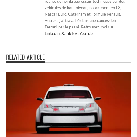
réalisé de nombreux essais techniques sur des
véhicules de haut niveau, notamment en F3,
Nascar Euro, Caterham et Formule Renault.
Autres : j'ai travaillé dans une concession
Ferrari, par le passé. Retrouvez-moi sur
LinkedIn
,
X
,
TikTok
,
YouTube
RELATED ARTICLE