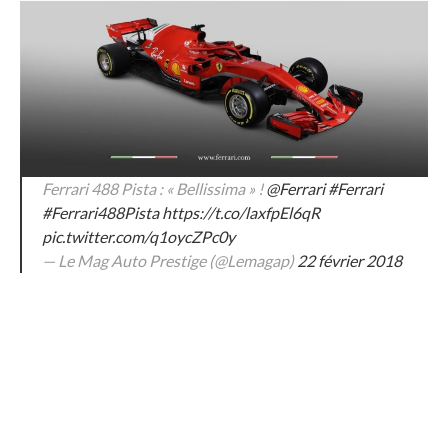
Ferrari 488 Pista : « Bellissima » !
@Ferrari
#Ferrari
#Ferrari488Pista
https://t.co/laxfpEl6qR
pic.twitter.com/q1oycZPc0y
— Le Mag Auto Prestige (@Lemagap)
22 février 2018