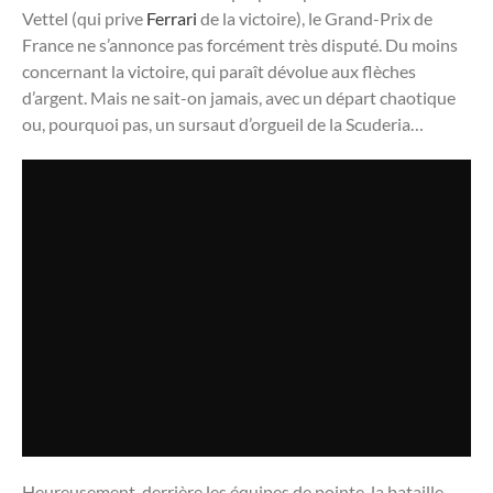
Vettel (qui prive
Ferrari
de la victoire), le Grand-Prix de
France ne s’annonce pas forcément très disputé. Du moins
concernant la victoire, qui paraît dévolue aux flèches
d’argent. Mais ne sait-on jamais, avec un départ chaotique
ou, pourquoi pas, un sursaut d’orgueil de la Scuderia…
Heureusement, derrière les équipes de pointe, la bataille