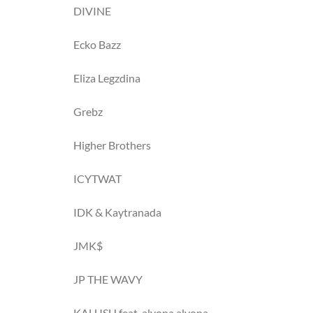
DIVINE
Ecko Bazz
Eliza Legzdina
Grebz
Higher Brothers
ICYTWAT
IDK & Kaytranada
JMK$
JP THE WAVY
KALUSH feat. alyona alyona