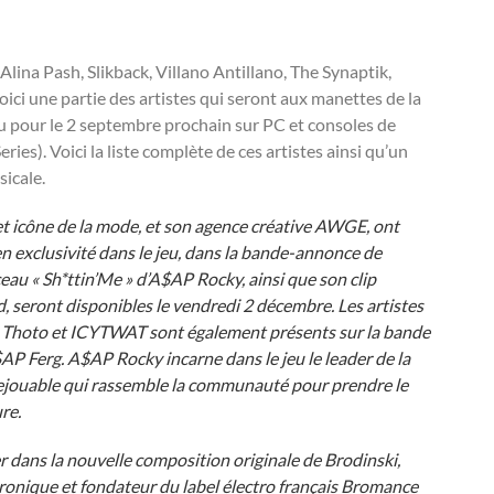
lina Pash, Slikback, Villano Antillano, The Synaptik,
i une partie des artistes qui seront aux manettes de la
pour le 2 septembre prochain sur PC et consoles de
es). Voici la liste complète de ces artistes ainsi qu’un
icale.
 et icône de la mode, et son agence créative AWGE, ont
en exclusivité dans le jeu, dans la
bande-annonce de
u « Sh*ttin’Me » d’A$AP Rocky, ainsi que son clip
 seront disponibles le vendredi 2 décembre. Les artistes
Thoto et ICYTWAT sont également présents sur la bande
AP Ferg. A$AP Rocky incarne dans le jeu le leader de la
ejouable qui rassemble la communauté pour prendre le
ure.
er dans la nouvelle composition originale de Brodinski,
ronique et fondateur du label électro français Bromance