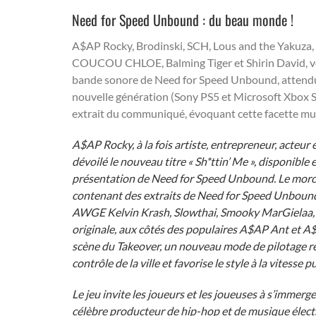
Need for Speed Unbound : du beau monde !
A$AP Rocky, Brodinski, SCH, Lous and the Yakuza, A
COUCOU CHLOE, Balming Tiger et Shirin David, voic
bande sonore de Need for Speed Unbound, attendu 
nouvelle génération (Sony PS5 et Microsoft Xbox Seri
extrait du communiqué, évoquant cette facette mus
A$AP Rocky, à la fois artiste, entrepreneur, acteur
dévoilé le nouveau titre « Sh*ttin’ Me », disponible 
présentation
de Need for Speed Unbound. Le morcea
contenant des extraits de Need for Speed Unbound,
AWGE Kelvin Krash, Slowthai, Smooky MarGielaa, 
originale, aux côtés des populaires A$AP Ant et A$
scène du Takeover, un nouveau mode de pilotage r
contrôle de la ville et favorise le style à la vitesse p
Le jeu invite les joueurs et les joueuses à s’immerg
célèbre producteur de hip-hop et de musique élect