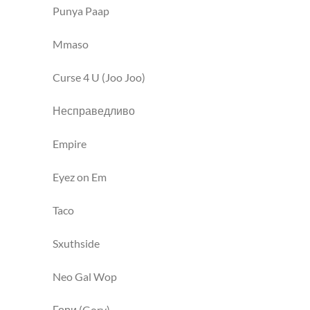
Punya Paap
Mmaso
Curse 4 U (Joo Joo)
Несправедливо
Empire
Eyez on Em
Taco
Sxuthside
Neo Gal Wop
Гори (Gory)