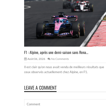
F1 : Alpine, après une demi-saison sans Rena...
Août 06, 2026
No Comments
Il est clair qu’on nous avait vendu de meilleurs résultats que
ceux observés actuellement chez Alpine, en F1.
LEAVE A COMMENT