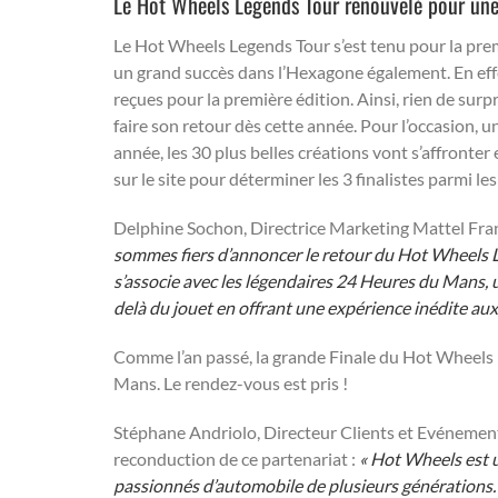
Le Hot Wheels Legends Tour renouvelé pour une
Le Hot Wheels Legends Tour s’est tenu pour la prem
un grand succès dans l’Hexagone également. En eff
reçues pour la première édition. Ainsi, rien de sur
faire son retour dès cette année. Pour l’occasion, 
année, les 30 plus belles créations vont s’affronte
sur le site pour déterminer les 3 finalistes parmi le
Delphine Sochon, Directrice Marketing Mattel Fran
sommes fiers d’annoncer le retour du Hot Wheels 
s’associe avec les légendaires 24 Heures du Mans,
delà du jouet en offrant une expérience inédite aux 
Comme l’an passé, la grande Finale du Hot Wheels 
Mans. Le rendez-vous est pris !
Stéphane Andriolo, Directeur Clients et Evénements
reconduction de ce partenariat :
« Hot Wheels est 
passionnés d’automobile de plusieurs générations.