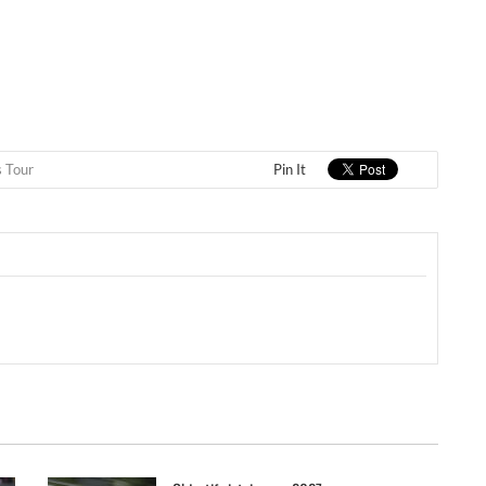
 Tour
Pin It