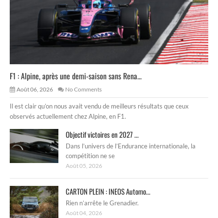
F1 : Alpine, après une demi-saison sans Rena...
Août 06, 2026
No Comments
Il est clair qu’on nous avait vendu de meilleurs résultats que ceux
observés actuellement chez Alpine, en F1.
Objectif victoires en 2027 ...
Dans l’univers de l’Endurance internationale, la
compétition ne se
Août 05, 2026
CARTON PLEIN : INEOS Automo...
Rien n’arrête le Grenadier.
Août 04, 2026