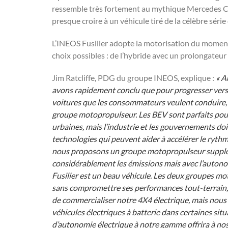
ressemble très fortement au mythique Mercedes Cl
presque croire à un véhicule tiré de la célèbre série
L’INEOS Fusilier adopte la motorisation du moment e
choix possibles : de l’hybride avec un prolongateu
Jim Ratcliffe, PDG du groupe INEOS, explique :
« A
avons rapidement conclu que pour progresser vers 
voitures que les consommateurs veulent conduire,
groupe motopropulseur. Les BEV sont parfaits pour ce
urbaines, mais l’industrie et les gouvernements doi
technologies qui peuvent aider à accélérer le ryth
nous proposons un groupe motopropulseur suppléme
considérablement les émissions mais avec l’autonom
Fusilier est un beau véhicule. Les deux groupes m
sans compromettre ses performances tout-terrain, 
de commercialiser notre 4X4 électrique, mais nou
véhicules électriques à batterie dans certaines sit
d’autonomie électrique à notre gamme offrira à no