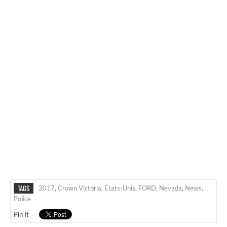
TAGS
2017
,
Crown Victoria
,
Etats-Unis
,
FORD
,
Nevada
,
News
,
Police
Pin It