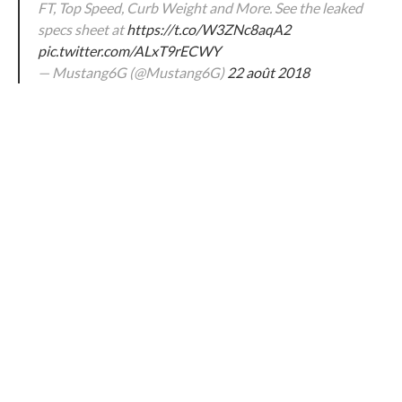
FT, Top Speed, Curb Weight and More. See the leaked
specs sheet at
https://t.co/W3ZNc8aqA2
pic.twitter.com/ALxT9rECWY
— Mustang6G (@Mustang6G)
22 août 2018