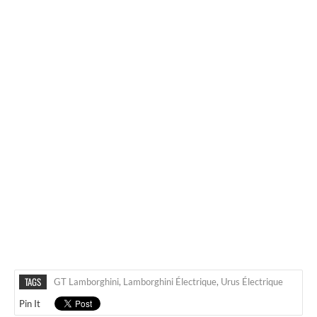
TAGS
GT Lamborghini
,
Lamborghini Électrique
,
Urus Électrique
Pin It