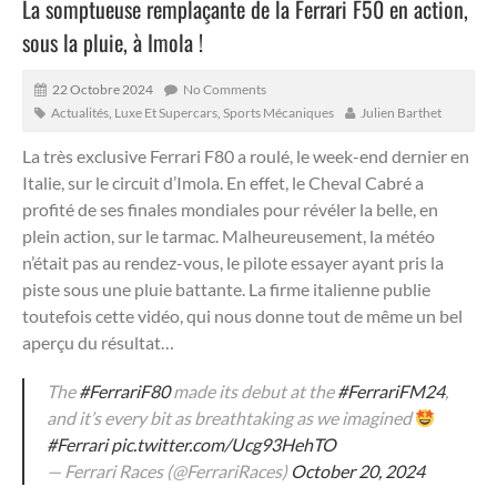
La somptueuse remplaçante de la Ferrari F50 en action,
sous la pluie, à Imola !
22 Octobre 2024
No Comments
Actualités
,
Luxe Et Supercars
,
Sports Mécaniques
Julien Barthet
La très exclusive Ferrari F80 a roulé, le week-end dernier en
Italie, sur le circuit d’Imola.
En effet, le Cheval Cabré a
profité de ses finales mondiales pour révéler la belle, en
plein action, sur le tarmac. Malheureusement, la météo
n’était pas au rendez-vous, le pilote essayer ayant pris la
piste sous une pluie battante. La firme italienne publie
toutefois cette vidéo, qui nous donne tout de même un bel
aperçu du résultat…
The
#FerrariF80
made its debut at the
#FerrariFM24
,
and it’s every bit as breathtaking as we imagined
#Ferrari
pic.twitter.com/Ucg93HehTO
— Ferrari Races (@FerrariRaces)
October 20, 2024