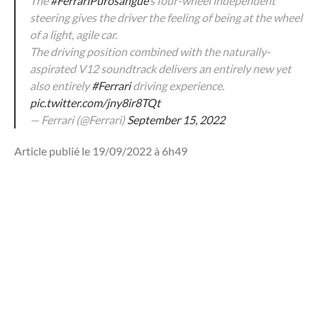
The
#FerrariPurosangue
’s four-wheel independent
steering gives the driver the feeling of being at the wheel
of a light, agile car.
The driving position combined with the naturally-
aspirated V12 soundtrack delivers an entirely new yet
also entirely
#Ferrari
driving experience.
pic.twitter.com/jny8ir8TQt
— Ferrari (@Ferrari)
September 15, 2022
Article publié le 19/09/2022 à 6h49