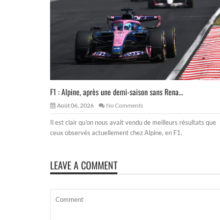
F1 : Alpine, après une demi-saison sans Rena...
Août 06, 2026
No Comments
Il est clair qu’on nous avait vendu de meilleurs résultats que
ceux observés actuellement chez Alpine, en F1.
LEAVE A COMMENT