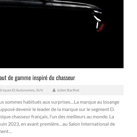
haut de gamme inspiré du chasseur
ctriques Et Autonomes
,
SUV
Julien Barthet
nous sommes habitués aux surprises…La marque au losange
pposé devenir le leader de la marque sur le segment D.
hique chasseur français, l’un des meilleurs au monde. La
8 juin 2023, en avant première…au Salon International de
mment…