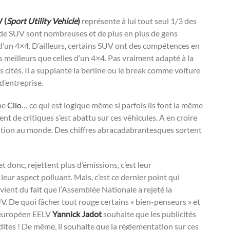
 (
Sport Utility Vehicle
)
représente à lui tout seul 1/3 des
 de SUV sont nombreuses et de plus en plus de gens
’un 4×4. D’ailleurs, certains SUV ont des compétences en
 meilleurs que celles d’un 4×4. Pas vraiment adapté à la
 cités. Il a supplanté la berline ou le break comme voiture
d’entreprise.
ne
Clio
… ce qui est logique même si parfois ils font la même
ent de critiques s’est abattu sur ces véhicules. A en croire
lution au monde. Des chiffres abracadabrantesques sortent
t donc, rejettent plus d’émissions, c’est leur
leur aspect polluant. Mais, c’est ce dernier point qui
ent du fait que l’Assemblée Nationale a rejeté la
V. De quoi fâcher tout rouge certains « bien-penseurs » et
é européen EELV
Yannick Jadot
souhaite que les publicités
tes ! De même, il souhaite que la réglementation sur ces