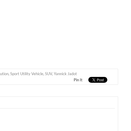
lution
,
Sport Utility Vehicle
,
SUV
,
Yannick Jadot
Pin It