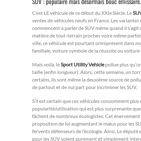
SUV : populaire mais désormais bouc émissaire.
C’est LE véhicule de ce début du XXIe Siècle. Le
SUV
ventes de véhicules neufs en France. Les variantes
commencent à parler de SUV même quand il s’agit d
matière de tout-terrain proches voire même parfois
ville, ce véhicule est pourtant omniprésent dans nos
familiale, voiture symbole de la réussite ou voiture 
Mais voilà, le
Sport Utility Vehicle
pollue plus qu’u
taille (enfin longueur). Alors, cette semaine, un torr
certains, ils sont même la deuxième source de pol
de partout et de nul part pour incriminer les SUV.
S’il est certain que ces véhicules consomment plus e
popularité/utilisation qui est plus surprenante que 
fâchent de nombreux écologistes. Cet énervement vi
proposition de loi augmentant le malus pour les SU
fervents défenseurs de l’écologie. Ainsi, Le déput
pour les SUV soient purement et simplement interdi