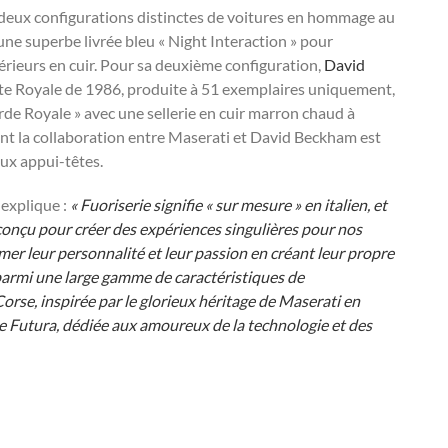
 deux configurations distinctes de voitures en hommage au
une superbe livrée bleu « Night Interaction » pour
térieurs en cuir. Pour sa deuxième configuration,
David
e Royale de 1986, produite à 51 exemplaires uniquement,
erde Royale » avec une sellerie en cuir marron chaud à
rant la collaboration entre Maserati et David Beckham est
eux appui-têtes.
 explique :
« Fuoriserie signifie « sur mesure » en italien, et
onçu pour créer des expériences singulières pour nos
imer leur personnalité et leur passion en créant leur propre
parmi une large gamme de caractéristiques de
orse, inspirée par le glorieux héritage de Maserati en
ie Futura, dédiée aux amoureux de la technologie et des