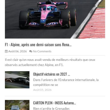
F1 : Alpine, après une demi-saison sans Rena...
Août 06, 2026
No Comments
Il est clair qu’on nous avait vendu de meilleurs résultats que ceux
observés actuellement chez Alpine, en F1.
Objectif victoires en 2027 ...
Dans l’univers de l’Endurance internationale, la
compétition ne se
Août 05, 2026
CARTON PLEIN : INEOS Automo...
Rien n’arrête le Grenadier.