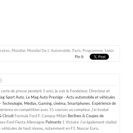
raires
,
Mondial
,
Mondial De L' Automobile
,
Paris
,
Programme
,
Salon
Pin It
a carte de presse pendant 3 ans), je suis le Fondateur, Directeur et
ag Sport Auto
,
Le Mag Auto Prestige - Actu automobile et véhicules
- Technologie, Médias, Gaming, cinéma, Smartphones
.
Expérience de
périence en compétition avec 55 courses au compteur, j'ai évolué
 Circuit
Formule Ford F. Campus Mitjet
Berlines & Coupes de
Saxo Ford Fiesta Allemagne
Palmarès
1 Victoire J'ai également réalisé
s véhicules de haut niveau, notamment en F3, Nascar Euro,