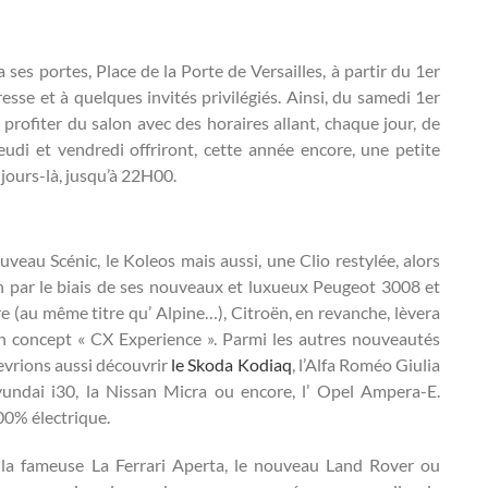
 ses portes, Place de la Porte de Versailles, à partir du 1er
sse et à quelques invités privilégiés. Ainsi, du samedi 1er
profiter du salon avec des horaires allant, chaque jour, de
eudi et vendredi offriront, cette année encore, une petite
jours-là, jusqu’à 22H00.
eau Scénic, le Koleos mais aussi, une Clio restylée, alors
ion par le biais de ses nouveaux et luxueux Peugeot 3008 et
re (au même titre qu’ Alpine…), Citroën, en revanche, lèvera
on concept « CX Experience ». Parmi les autres nouveautés
evrions aussi découvrir
le Skoda Kodiaq
, l’Alfa Roméo Giulia
yundai i30, la Nissan Micra ou encore, l’ Opel Ampera-E.
00% électrique.
 la fameuse La Ferrari Aperta, le nouveau Land Rover ou