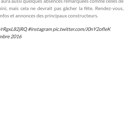
l y aura aussi quelques absences remarquées comme celles de
ni, mais cela ne devrait pas gâcher la fête. Rendez-vous,
infos et annonces des principaux constructeurs.
co/rRgxL82jRQ
#instagram
pic.twitter.com/J0nY2ofIeK
mbre 2016