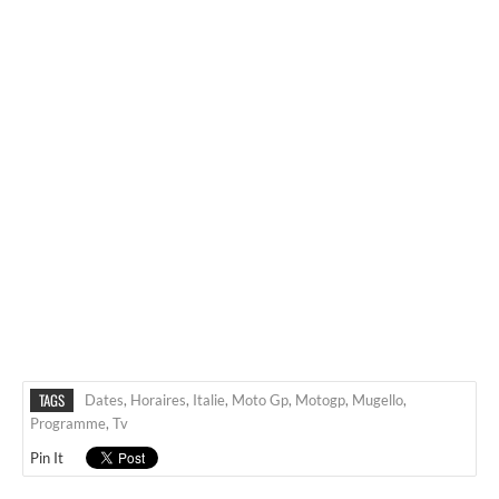
TAGS
Dates
,
Horaires
,
Italie
,
Moto Gp
,
Motogp
,
Mugello
,
Programme
,
Tv
Pin It