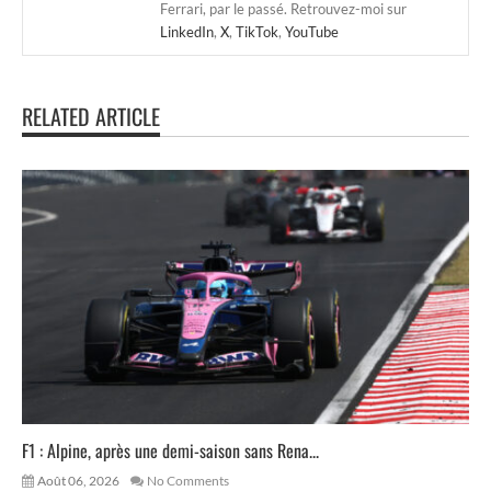
Ferrari, par le passé. Retrouvez-moi sur
LinkedIn
,
X
,
TikTok
,
YouTube
RELATED ARTICLE
F1 : Alpine, après une demi-saison sans Rena...
Août 06, 2026
No Comments