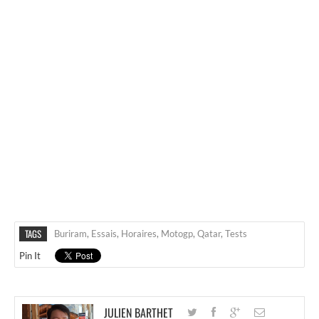
TAGS
Buriram
,
Essais
,
Horaires
,
Motogp
,
Qatar
,
Tests
Pin It
JULIEN BARTHET