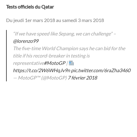
Tests officiels du Qatar
Du jeudi 1er mars 2018 au samedi 3 mars 2018
“If we have speed like Sepang, we can challenge” –
@lorenzo99
The five-time World Champion says he can bid for the
title if his record-breaker in testing is
representative
#MotoGP
|
https://t.co/2W6WHqJv9n
pic.twitter.com/6raZha3460
— MotoGP™ (@MotoGP)
7 février 2018