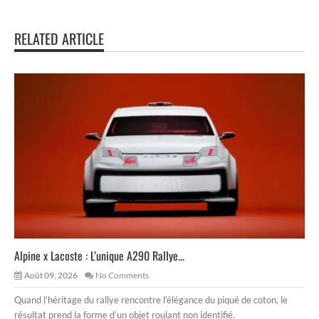
RELATED ARTICLE
Alpine x Lacoste : L’unique A290 Rallye...
Août 09, 2026
No Comments
Quand l’héritage du rallye rencontre l’élégance du piqué de coton, le
résultat prend la forme d’un objet roulant non identifié.