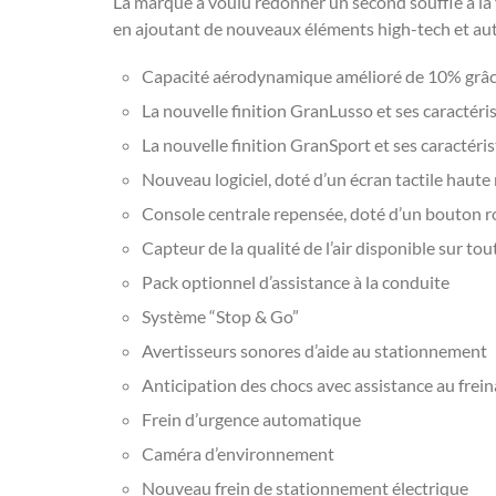
La marque a voulu redonner un second souffle à la 
en ajoutant de nouveaux éléments high-tech et aut
Capacité aérodynamique amélioré de 10% grâce
La nouvelle finition GranLusso et ses caractéri
La nouvelle finition GranSport et ses caractéri
Nouveau logiciel, doté d’un écran tactile haute
Console centrale repensée, doté d’un bouton 
Capteur de la qualité de l’air disponible sur tou
Pack optionnel d’assistance à la conduite
Système “Stop & Go”
Avertisseurs sonores d’aide au stationnement
Anticipation des chocs avec assistance au frei
Frein d’urgence automatique
Caméra d’environnement
Nouveau frein de stationnement électrique