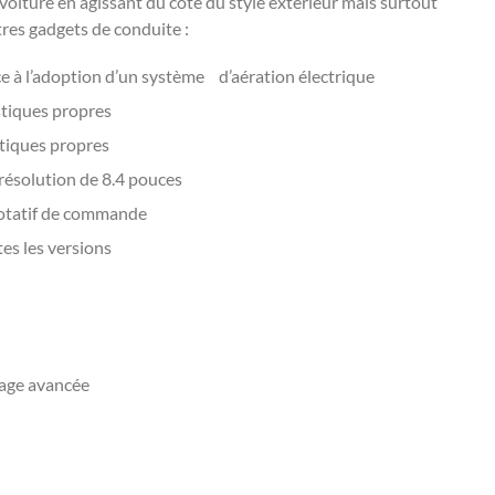
voiture en agissant du côté du style extérieur mais surtout
res gadgets de conduite :
 à l’adoption d’un système d’aération électrique
stiques propres
stiques propres
 résolution de 8.4 pouces
rotatif de commande
tes les versions
nage avancée