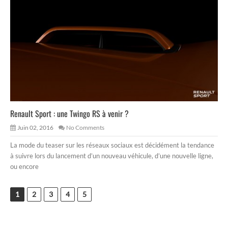
Renault Sport : une Twingo RS à venir ?
Juin 02, 2016
No Comments
La mode du teaser sur les réseaux sociaux est décidément la tendance
à suivre lors du lancement d’un nouveau véhicule, d’une nouvelle ligne,
ou encore
1
2
3
4
5