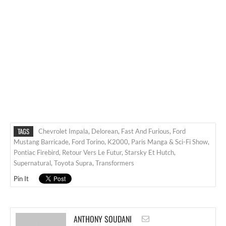
TAGS
Chevrolet Impala
,
Delorean
,
Fast And Furious
,
Ford
Mustang Barricade
,
Ford Torino
,
K2000
,
Paris Manga & Sci-Fi Show
,
Pontiac Firebird
,
Retour Vers Le Futur
,
Starsky Et Hutch
,
Supernatural
,
Toyota Supra
,
Transformers
Pin It
ANTHONY SOUDANI