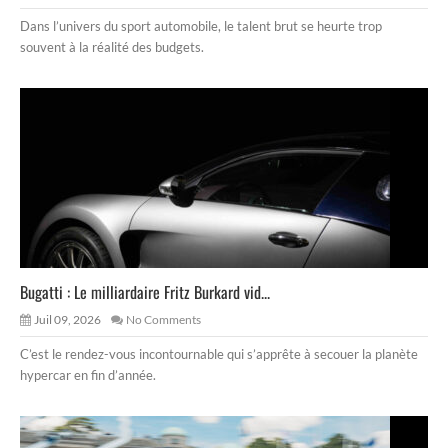
Dans l’univers du sport automobile, le talent brut se heurte trop
souvent à la réalité des budgets.
Bugatti : Le milliardaire Fritz Burkard vid...
Juil 09, 2026
No Comments
C’est le rendez-vous incontournable qui s’apprête à secouer la planète
hypercar en fin d’année.