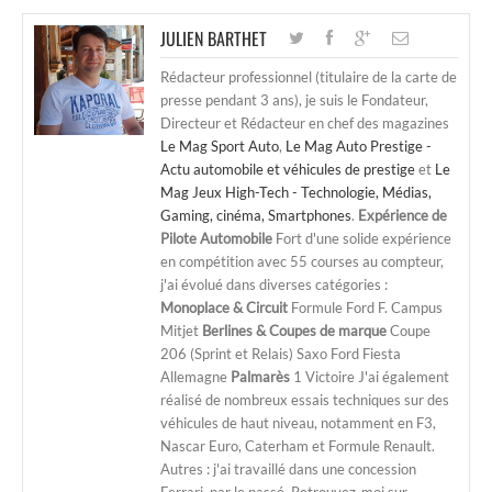
JULIEN BARTHET
Rédacteur professionnel (titulaire de la carte de
presse pendant 3 ans), je suis le Fondateur,
Directeur et Rédacteur en chef des magazines
Le Mag Sport Auto
,
Le Mag Auto Prestige -
Actu automobile et véhicules de prestige
et
Le
Mag Jeux High-Tech - Technologie, Médias,
Gaming, cinéma, Smartphones
.
Expérience de
Pilote Automobile
Fort d'une solide expérience
en compétition avec 55 courses au compteur,
j'ai évolué dans diverses catégories :
Monoplace & Circuit
Formule Ford F. Campus
Mitjet
Berlines & Coupes de marque
Coupe
206 (Sprint et Relais) Saxo Ford Fiesta
Allemagne
Palmarès
1 Victoire J'ai également
réalisé de nombreux essais techniques sur des
véhicules de haut niveau, notamment en F3,
Nascar Euro, Caterham et Formule Renault.
Autres : j'ai travaillé dans une concession
Ferrari, par le passé. Retrouvez-moi sur