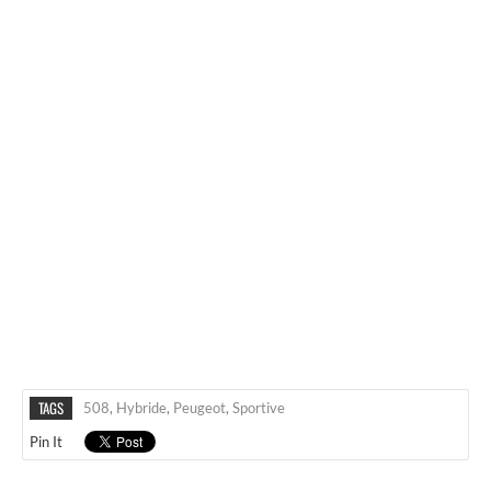
TAGS
508
,
Hybride
,
Peugeot
,
Sportive
Pin It