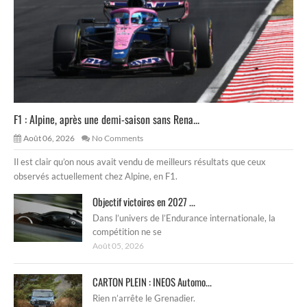
F1 : Alpine, après une demi-saison sans Rena...
Août 06, 2026
No Comments
Il est clair qu’on nous avait vendu de meilleurs résultats que ceux
observés actuellement chez Alpine, en F1.
Objectif victoires en 2027 ...
Dans l’univers de l’Endurance internationale, la
compétition ne se
Août 05, 2026
CARTON PLEIN : INEOS Automo...
Rien n’arrête le Grenadier.