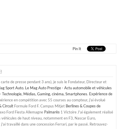
Pin It
a carte de presse pendant 3 ans), je suis le Fondateur, Directeur et
ag Sport Auto
,
Le Mag Auto Prestige - Actu automobile et véhicules
- Technologie, Médias, Gaming, cinéma, Smartphones
.
Expérience de
périence en compétition avec 55 courses au compteur, j'ai évolué
 Circuit
Formule Ford F. Campus Mitjet
Berlines & Coupes de
Saxo Ford Fiesta Allemagne
Palmarès
1 Victoire J'ai également réalisé
s véhicules de haut niveau, notamment en F3, Nascar Euro,
'ai travaillé dans une concession Ferrari, par le passé. Retrouvez-