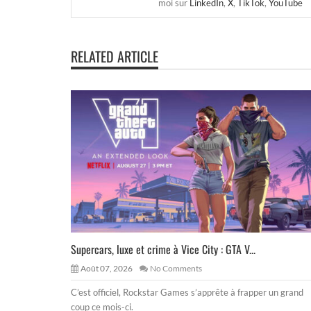
moi sur
LinkedIn
,
X
,
TikTok
,
YouTube
RELATED ARTICLE
Supercars, luxe et crime à Vice City : GTA V...
Août 07, 2026
No Comments
C’est officiel, Rockstar Games s’apprête à frapper un grand
coup ce mois-ci.