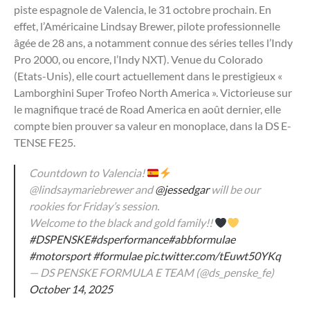
piste espagnole de Valencia, le 31 octobre prochain. En
effet, l’Américaine
Lindsay Brewer, pilote professionnelle
âgée de 28 ans, a notamment connue des séries telles l’Indy
Pro 2000, ou encore, l’Indy NXT). Venue du Colorado
(Etats-Unis), elle court actuellement dans le prestigieux «
Lamborghini Super Trofeo North America ». Victorieuse sur
le magnifique tracé de Road America en août dernier, elle
compte bien prouver sa valeur en monoplace, dans la DS E-
TENSE FE25.
Countdown to Valencia!
@lindsaymariebrewer and
@jessedgar
will be our
rookies for Friday’s session.
Welcome to the black and gold family!!
#DSPENSKE
#dsperformance
#abbformulae
#motorsport
#formulae
pic.twitter.com/tEuwt50YKq
— DS PENSKE FORMULA E TEAM (@ds_penske_fe)
October 14, 2025