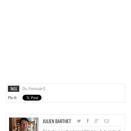
TAGS
Ds
,
Formule E
Pin It
JULIEN BARTHET