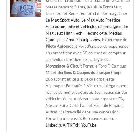
Rédacteur professionnel (titulaire de la carte de
presse pendant 3 ans), je suis le Fondateur,
Directeur et Rédacteur en chef des magazines
Le Mag Sport Auto
,
Le Mag Auto Prestige -
Actu automobile et véhicules de prestige
et
Le
Mag Jeux High-Tech - Technologie, Médias,
Gaming, cinéma, Smartphones
.
Expérience de
Pilote Automobile
Fort d'une solide expérience
en compétition avec 55 courses au compteur,
j'ai évolué dans diverses catégories :
Monoplace & Circuit
Formule Ford F. Campus
Mitjet
Berlines & Coupes de marque
Coupe
206 (Sprint et Relais) Saxo Ford Fiesta
Allemagne
Palmarès
1 Victoire J'ai également
réalisé de nombreux essais techniques sur des
véhicules de haut niveau, notamment en F3,
Nascar Euro, Caterham et Formule Renault.
Autres : j'ai travaillé dans une concession
Ferrari, par le passé. Retrouvez-moi sur
LinkedIn
,
X
,
TikTok
,
YouTube