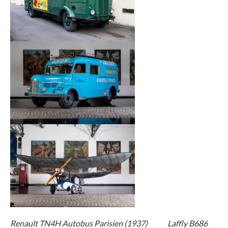
Renault TN4H Autobus Parisien (1937) Laffly B686