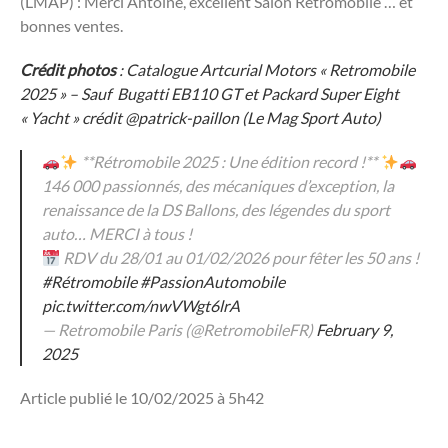
(LMAP) : Merci Antoine, excellent Salon Retromobile … et
bonnes ventes.
Crédit photos
: Catalogue Artcurial Motors « Retromobile
2025 » – Sauf Bugatti EB110 GT et Packard Super Eight
« Yacht » crédit @patrick-paillon (Le Mag Sport Auto)
**Rétromobile 2025 : Une édition record !**
146 000 passionnés, des mécaniques d’exception, la
renaissance de la DS Ballons, des légendes du sport
auto… MERCI à tous !
RDV du 28/01 au 01/02/2026 pour fêter les 50 ans !
#Rétromobile
#PassionAutomobile
pic.twitter.com/nwVWgt6lrA
— Retromobile Paris (@RetromobileFR)
February 9,
2025
Article publié le 10/02/2025 à 5h42