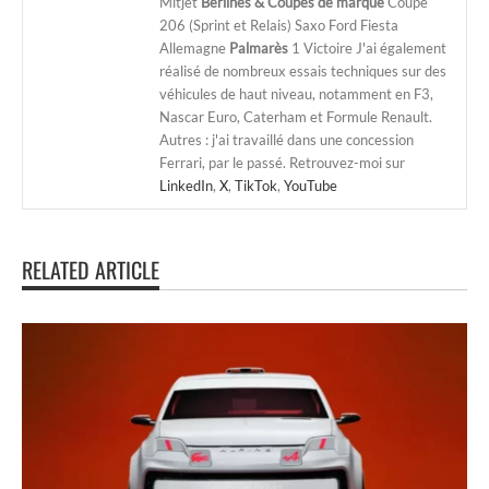
Mitjet
Berlines & Coupes de marque
Coupe
206 (Sprint et Relais) Saxo Ford Fiesta
Allemagne
Palmarès
1 Victoire J'ai également
réalisé de nombreux essais techniques sur des
véhicules de haut niveau, notamment en F3,
Nascar Euro, Caterham et Formule Renault.
Autres : j'ai travaillé dans une concession
Ferrari, par le passé. Retrouvez-moi sur
LinkedIn
,
X
,
TikTok
,
YouTube
RELATED ARTICLE