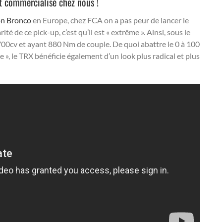
t commercialisé chez nous !
on Bronco
en Europe, chez FCA on a pas peur de lancer le
ité de ce pick-up, c’est qu’il est « extrême ». Ainsi, sous le
700cv et ayant 880 Nm de couple. De quoi abattre le 0 à 100
e », le TRX bénéficie également d’un look plus radical et plus