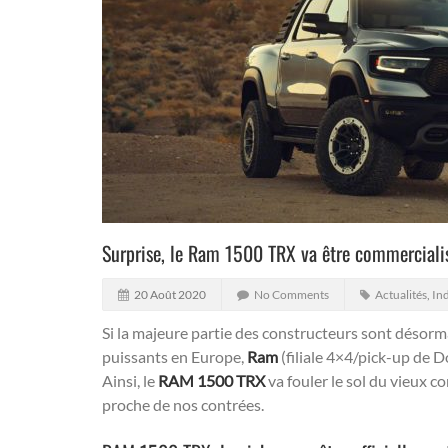
Surprise, le Ram 1500 TRX va être commercialis
20 Août 2020
No Comments
Actualités
,
In
Si la majeure partie des constructeurs sont désorma
puissants en Europe,
Ram
(filiale 4×4/pick-up de 
Ainsi, le
RAM 1500 TRX
va fouler le sol du vieux c
proche de nos contrées.