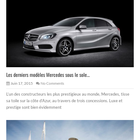
Les derniers modèles Mercedes sous le sole...
Juin 17, 2015
No Comments
L’un des constructeurs les plus prestigieux au monde, Mercedes, tisse
sa toile sur la côte d’Azur, au travers de trois concessions. Luxe et
prestige sont bien évidemment