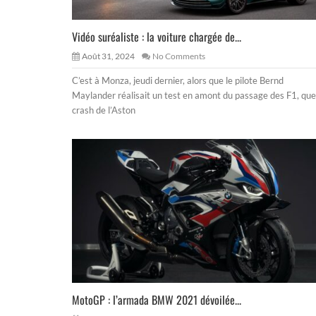
Vidéo suréaliste : la voiture chargée de...
Août 31, 2024
No Comments
C’est à Monza, jeudi dernier, alors que le pilote Bernd
Maylander réalisait un test en amont du passage des F1, que
crash de l’Aston
MotoGP : l’armada BMW 2021 dévoilée...