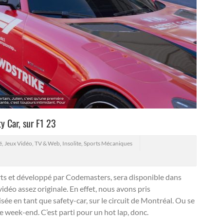
y Car, sur F1 23
é, Jeux Vidéo, TV & Web
,
Insolite
,
Sports Mécaniques
Arts et développé par Codemasters, sera disponible dans
idéo assez originale.
En effet, nous avons pris
ée en tant que safety-car, sur le circuit de Montréal. Ou se
 week-end. C’est parti pour un hot lap, donc.