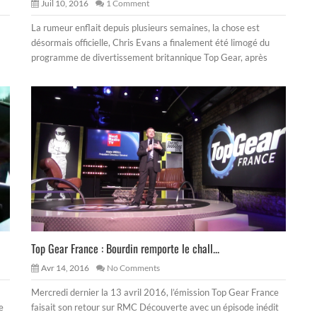
Juil 10, 2016
1 Comment
La rumeur enflait depuis plusieurs semaines, la chose est
désormais officielle, Chris Evans a finalement été limogé du
programme de divertissement britannique Top Gear, après
Top Gear France : Bourdin remporte le chall...
Avr 14, 2016
No Comments
Mercredi dernier la 13 avril 2016, l’émission Top Gear France
e
faisait son retour sur RMC Découverte avec un épisode inédit