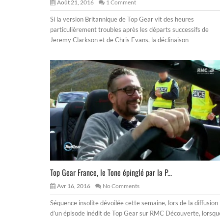
Août 21, 2016
1 Comment
Si la version Britannique de Top Gear vit des heures
particulièrement troubles après les départs successifs de
Jeremy Clarkson et de Chris Evans, la déclinaison
Top Gear France, le Tone épinglé par la P...
Avr 16, 2016
No Comments
Séquence insolite dévoilée cette semaine, lors de la diffusion
d’un épisode inédit de Top Gear sur RMC Découverte, lorsqu