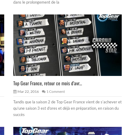
dans le prolongement de la
Top Gear France, retour ce mois d’avr...
Mar 22, 2016
1 Comment
Tandis que la saison 2 de Top Gear France vient de s’achever et
qu’une saison 3 est d’ores et déjà en préparation, en raison du
succès