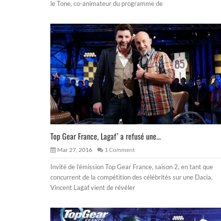
le Tone, co-animateur du programme de
Top Gear France, Lagaf’ a refusé une...
Mar 27, 2016
1 Comment
Invité de l’émission Top Gear France, saison 2, en tant que
concurrent de la compétition des célébrités sur une Dacia,
Vincent Lagaf vient de révéler