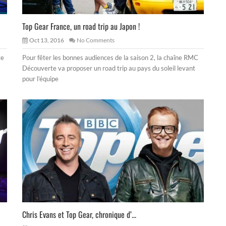
Top Gear France, un road trip au Japon !
Oct 13, 2016
No Comments
te
Pour fêter les bonnes audiences de la saison 2, la chaîne RMC
Découverte va proposer un road trip au pays du soleil levant
pour l’équipe
Chris Evans et Top Gear, chronique d’...